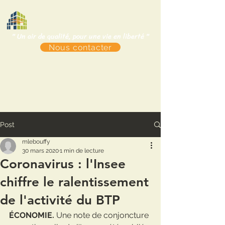
CAELI
" Un air de qualité, pour une vie en liberté "
Nous contacter
Post
mlebouffy
30 mars 2020
1 min de lecture
Coronavirus : l'Insee
chiffre le ralentissement
de l'activité du BTP
ÉCONOMIE.
 Une note de conjoncture 